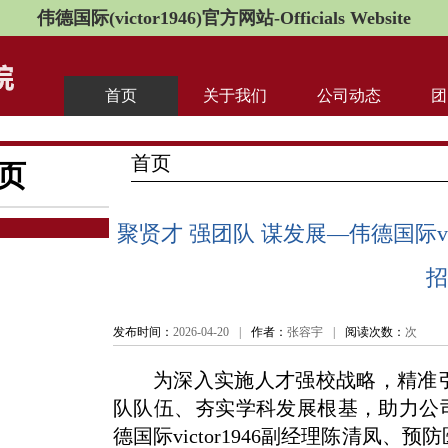
伟德国际(victor1946)官方网站-Officials Website
首页
关于我们
公司动态
团
首页
页
聚贤才 强团队 谋发展—伟德国际vic
招
发布时间：
2026-04-20
|
作者：
张容宇
|
阅读次数：
次
为深入实施人才强校战略，精准
队队伍、夯实学科发展根基，助力公司高
德国际victor1946副经理陈清凤