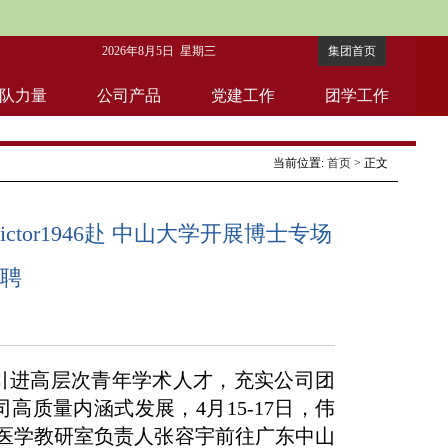
2026年8月5日 星期三
集团首页
队力量
公司产品
党建工作
团学工作
当前位置:
首页
> 正文
tor1946赴 中山大学开展博士专场
聘
引进高层次青年学术人才，充实公司团
质量内涵式发展，4月15-17日，伟
、预防医学教研室负责人张容宇前往广东中山