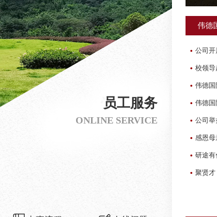
伟德国
公司开
校领导
伟德国际
员工服务
伟德国际
ONLINE SERVICE
公司举
感恩母
研途有你，
聚贤才 强