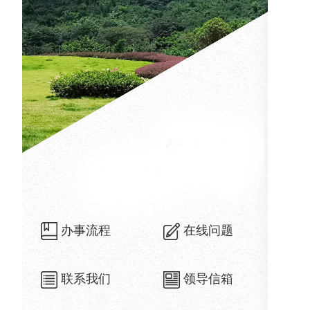
办事流程
在线问题
联系我们
领导信箱