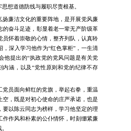
牢思想道德防线与履职尽责根基。
弘扬廉洁文化的重要阵地，是开展党风廉
志的奋斗足迹，彰显着老一辈无产阶级革
党员怀着崇敬的心情，整齐列队，认真聆
，深入学习他作为“红色掌柜”，一生清
会他提出的“执政党的党风问题是有关党
刻内涵，以及“党性原则和党的纪律不存
工党员面向鲜红的党旗，举起右拳，重温
上空，既是对初心使命的庄严承诺，也是
，要以陈云同志为榜样，学习他坚定的理
工作作风和朴素的公仆情怀，时刻绷紧廉
线。