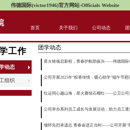
伟德国际(victor1946)官方网站-Officials Website
首页
关于我们
公司动态
团
团学动态
学工作
星火铸魂启新程，青春护航助振兴——伟德国际victo
学动态
公司开展2025年“粽香传情，暖心助学”端午节慰问
工组织
红运同心越山海，星火赓续石榴红——公卫公司开
公司举办系列员工成长与发展活动，助力员工逐
缅怀先烈承遗志 青春奋进正当时——公司开展“青柏