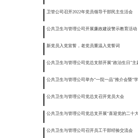
卫管公司召开2022年党员领导干部民主生活会
公共卫生与管理公司开展廉政建设警示教育活动
新党员入党宣誓，老党员重温入党誓词
公共卫生与管理公司党总支部开展“政治生日”主
公共卫生与管理公司举办“一院一品”推介会暨“学习
公共卫生与管理公司党总支召开党员大会
公共卫生与管理公司党总支开展“喜迎党的二十大
公共卫生与管理公司召开员工干部经验交流会