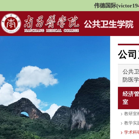
伟德国际(victor194
公司
公共
防医
经济
室
教研室
教学实
学术科